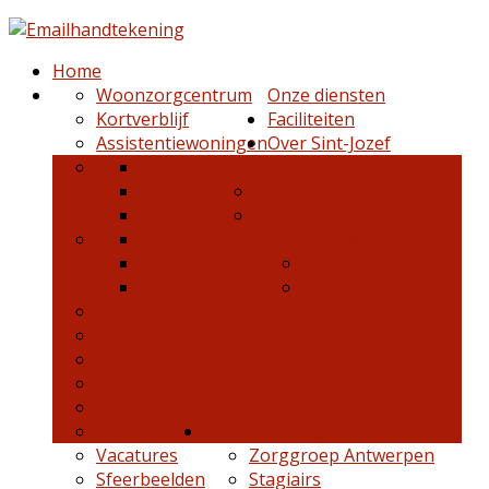
Home
Woonzorgcentrum
Onze diensten
Kortverblijf
Faciliteiten
Assistentiewoningen
Over Sint-Jozef
Werkgroepen
Zorg
Palliatieve
Sociale dienst
Aanbod
Keuken
Foto's
Animatie - Ergo
Krantje
Kiné
Activiteitenkalender
Onderhoud
Technische dienst
Pastorale werking
Kapsalon
Cafetaria
Wasserij
Visie
Samenwerking
Vacatures
Zorggroep Antwerpen
Sfeerbeelden
Stagiairs