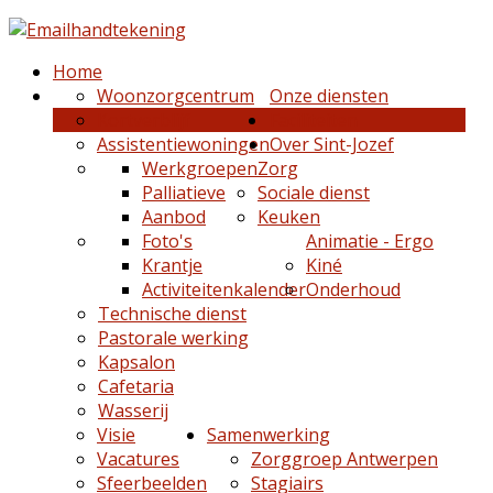
Home
Woonzorgcentrum
Onze diensten
Kortverblijf
Faciliteiten
Assistentiewoningen
Over Sint-Jozef
Werkgroepen
Zorg
Palliatieve
Sociale dienst
Aanbod
Keuken
Foto's
Animatie - Ergo
Krantje
Kiné
Activiteitenkalender
Onderhoud
Technische dienst
Pastorale werking
Kapsalon
Cafetaria
Wasserij
Visie
Samenwerking
Vacatures
Zorggroep Antwerpen
Sfeerbeelden
Stagiairs